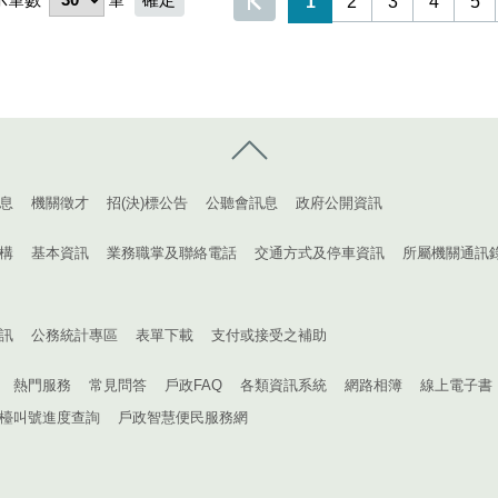
1
2
3
4
5
控制按鈕
息
機關徵才
招(決)標公告
公聽會訊息
政府公開資訊
構
基本資訊
業務職掌及聯絡電話
交通方式及停車資訊
所屬機關通訊
訊
公務統計專區
表單下載
支付或接受之補助
熱門服務
常見問答
戶政FAQ
各類資訊系統
網路相簿
線上電子書
檯叫號進度查詢
戶政智慧便民服務網