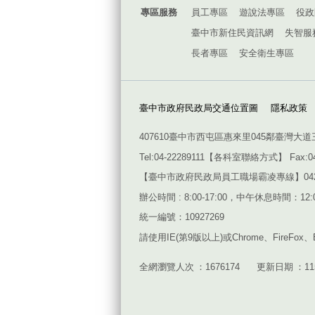
專區服務
員工專區
遊說法專區
役政
臺中市新住民資訊網
失智服
長者專區
安全衛生專區
臺中市政府民政局交通位置圖
隱私政策
407610臺中市西屯區惠來里045鄰臺灣大道
Tel:04-22289111【
各科室聯絡方式
】 Fax:0
【臺中市政府民政局員工職場霸凌專線】042228911
辦公時間 : 8:00-17:00，中午休息時間：12:00
統一編號：10927269
請使用
IE(
第
9
版以上
)
或
Chrome
、
FireFox
、
全網瀏覽人次
1676174
更新日期
1