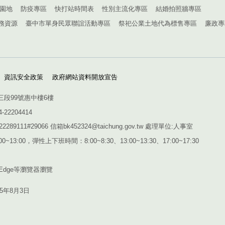
園地
防疫專區
快打站時間表
性別主流化專區
結婚拍照牆專區
務資源
臺中市單身民眾聯誼活動專區
祭祀公業土地代為標售專區
廉政專
資訊安全政策
政府網站資料開放宣告
三段99號惠中樓6樓
4-22204414
1#29066 信箱bk452324@taichung.gov.tw 處理單位:人事室
~13:00，彈性上下班時間：8:00~8:30、13:00~13:30、17:00~17:30
Edge
等瀏覽器瀏覽
15年8月3日