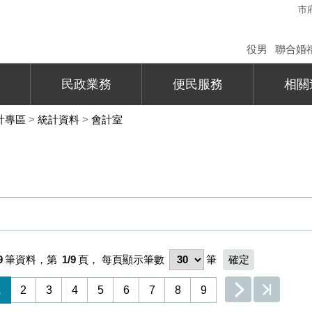
市
役男
聯合婚
民政業務
便民服務
相關
計專區
>
統計資料
>
會計室
9
筆資料，第
1/9
頁，
每頁顯示筆數
筆
1
2
3
4
5
6
7
8
9