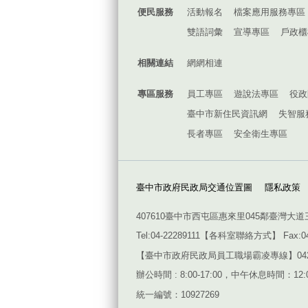
便民服務
活動報名
檔案應用服務專區
雙語詞彙
宣導專區
戶政櫃
相關連結
網網相連
專區服務
員工專區
遊說法專區
役政
臺中市新住民資訊網
失智服
長者專區
安全衛生專區
臺中市政府民政局交通位置圖
隱私政策
407610臺中市西屯區惠來里045鄰臺灣大道
Tel:04-22289111【
各科室聯絡方式
】 Fax:0
【臺中市政府民政局員工職場霸凌專線】042228911
辦公時間 : 8:00-17:00，中午休息時間：12:00
統一編號：10927269