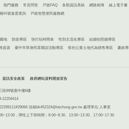
熱門服務
常見問答
戶政FAQ
各類資訊系統
網路相簿
線上電子書
檯叫號進度查詢
戶政智慧便民服務網
園地
防疫專區
快打站時間表
性別主流化專區
結婚拍照牆專區
務資源
臺中市單身民眾聯誼活動專區
祭祀公業土地代為標售專區
廉政專
資訊安全政策
政府網站資料開放宣告
三段99號惠中樓6樓
4-22204414
1#29066 信箱bk452324@taichung.gov.tw 處理單位:人事室
~13:00，彈性上下班時間：8:00~8:30、13:00~13:30、17:00~17:30