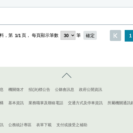
料，第
1/1
頁，
每頁顯示筆數
筆
1
控制按鈕
息
機關徵才
招(決)標公告
公聽會訊息
政府公開資訊
構
基本資訊
業務職掌及聯絡電話
交通方式及停車資訊
所屬機關通訊
訊
公務統計專區
表單下載
支付或接受之補助