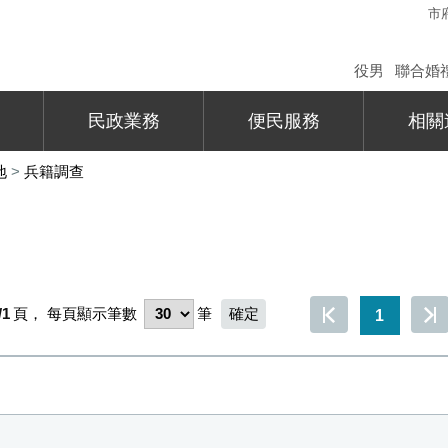
市
役男
聯合婚
民政業務
便民服務
相關
地
>
兵籍調查
/1
頁，
每頁顯示筆數
筆
1