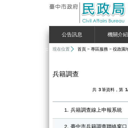
:::
公告訊息
機關介紹
:::
現在位置
首頁
>
專區服務
>
役政園
兵籍調查
共
3
筆資料，第
1
1
兵籍調查線上申報系統
2
臺中市兵籍調查聯絡窗口