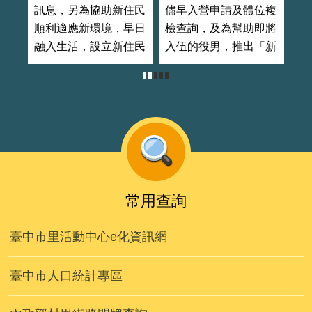
訊息，另為協助新住民
儘早入營申請及體位複
圍
順利適應新環境，早日
檢查詢，及為幫助即將
服
融入生活，設立新住民
入伍的役男，推出「新
作
藝文中心
兵樂」兵役體位查詢系
心
統。
常用查詢
臺中市里活動中心e化資訊網
臺中市人口統計專區