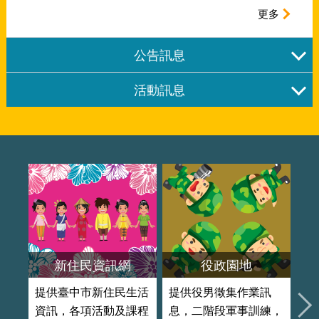
更多
公告訊息
活動訊息
新住民資訊網
役政園地
提供臺中市新住民生活
提供役男徵集作業訊
打
資訊，各項活動及課程
息，二階段軍事訓練，
福