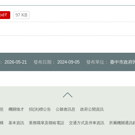
pdf
97 KB
：
2026-05-21
發布日期：
2024-09-05
發布單位：
臺中市政府
控制按鈕
息
機關徵才
招(決)標公告
公聽會訊息
政府公開資訊
構
基本資訊
業務職掌及聯絡電話
交通方式及停車資訊
所屬機關通訊