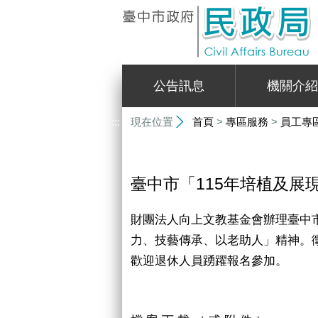
:::
公告訊息
機關介紹
:::
現在位置
首頁
>
專區服務
>
員工專
臺中市「115年培植及展
財團法人向上文教基金會辦理臺中
力、技藝傳承、以老助人」精神。
歡迎退休人員踴躍報名參加。