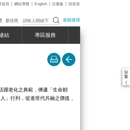
府首頁
網站導覽
English
兒童版
回首頁
進階搜尋
禮
新住民
連結
專區服務
分
享
《
活躍老化之典範，傳遞「生命韌
達人」行列，促進世代共融之價值，