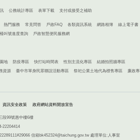
訊
公務統計專區
表單下載
支付或接受之補助
熱門服務
常見問答
戶政FAQ
各類資訊系統
網路相簿
線上電子書
檯叫號進度查詢
戶政智慧便民服務網
園地
防疫專區
快打站時間表
性別主流化專區
結婚拍照牆專區
務資源
臺中市單身民眾聯誼活動專區
祭祀公業土地代為標售專區
廉政專
資訊安全政策
政府網站資料開放宣告
三段99號惠中樓6樓
4-22204414
1#29066 信箱bk452324@taichung.gov.tw 處理單位:人事室