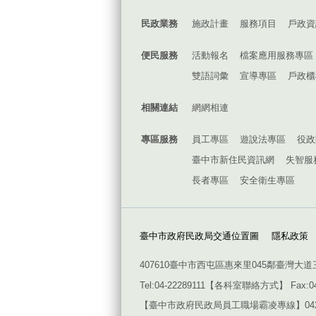
民政業務
施政計畫
服務項目
戶政資
便民服務
活動報名
檔案應用服務專區
雙語詞彙
宣導專區
戶政櫃
相關連結
網網相連
專區服務
員工專區
遊說法專區
役政
臺中市新住民資訊網
失智服
長者專區
安全衛生專區
臺中市政府民政局交通位置圖
隱私政策
407610臺中市西屯區惠來里045鄰臺灣大道
Tel:04-22289111【
各科室聯絡方式
】 Fax:0
【臺中市政府民政局員工職場霸凌專線】042228911