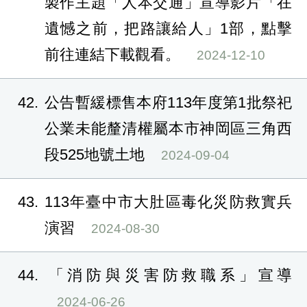
製作主題「人本交通」宣導影片「在
遺憾之前，把路讓給人」1部，點擊
前往連結下載觀看。
2024-12-10
42
公告暫緩標售本府113年度第1批祭祀
公業未能釐清權屬本市神岡區三角西
段525地號土地
2024-09-04
43
113年臺中市大肚區毒化災防救實兵
演習
2024-08-30
44
「消防與災害防救職系」宣導
2024-06-26