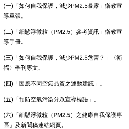
(
一
)
「如何自我保護，減少
PM2.5
暴露」衛教宣
導單張。
(
二
)
「細懸浮微粒（
PM2.5
）參考資訊」衛教宣
導手冊。
(
三
)
「如何自我保護，減少
PM2.5
危害？」〈衛
福〉季刊專文。
(
四
)
「因應不同空氣品質之運動建議」。
(
五
)
「預防空氣污染分眾宣導標語」。
(
六
)
「細懸浮微粒（
PM2.5
）之健康自我保護專
區」及新聞稿連結網頁。