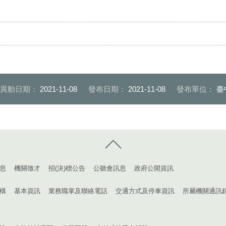
後異動日期：
2021-11-08
發布日期：
2021-11-08
發布單位：
臺
控制按鈕
息
機關徵才
招(決)標公告
公聽會訊息
政府公開資訊
構
基本資訊
業務職掌及聯絡電話
交通方式及停車資訊
所屬機關通訊