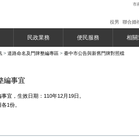
市
役男
聯合婚
民政業務
便民服務
相關
訊
>
道路命名及門牌整編專區
>
臺中市公告與新舊門牌對照檔
整編事宜
事宜，生效日期：110年12月19日。
圖各1份。