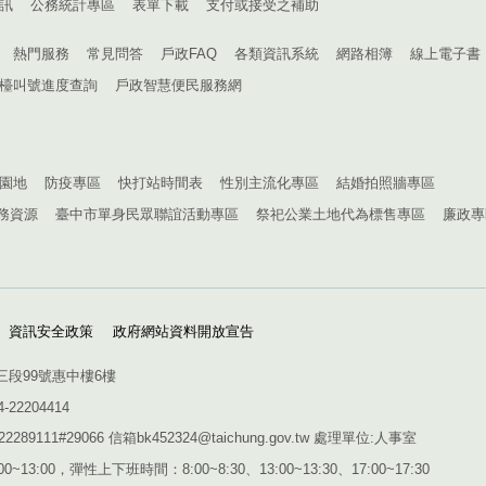
訊
公務統計專區
表單下載
支付或接受之補助
熱門服務
常見問答
戶政FAQ
各類資訊系統
網路相簿
線上電子書
檯叫號進度查詢
戶政智慧便民服務網
園地
防疫專區
快打站時間表
性別主流化專區
結婚拍照牆專區
務資源
臺中市單身民眾聯誼活動專區
祭祀公業土地代為標售專區
廉政專
資訊安全政策
政府網站資料開放宣告
三段99號惠中樓6樓
4-22204414
1#29066 信箱bk452324@taichung.gov.tw 處理單位:人事室
~13:00，彈性上下班時間：8:00~8:30、13:00~13:30、17:00~17:30