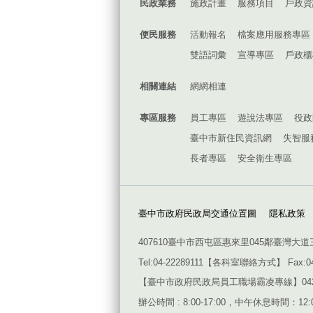
民政業務
施政計畫
服務項目
戶政資
便民服務
活動報名
檔案應用服務專區
雙語詞彙
宣導專區
戶政櫃
相關連結
網網相連
專區服務
員工專區
遊說法專區
役政
臺中市新住民資訊網
失智服
長者專區
安全衛生專區
臺中市政府民政局交通位置圖
隱私政策
407610臺中市西屯區惠來里045鄰臺灣大道
Tel:04-22289111【
各科室聯絡方式
】 Fax:0
【臺中市政府民政局員工職場霸凌專線】042228911
辦公時間 : 8:00-17:00，中午休息時間：12:00