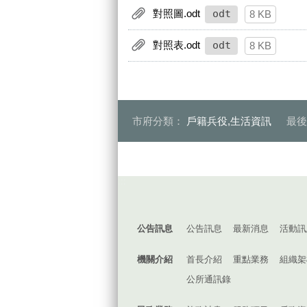
對照圖.odt
odt
8 KB
對照表.odt
odt
8 KB
市府分類：
戶籍兵役,生活資訊
最
:::
公告訊息
公告訊息
最新消息
活動訊
機關介紹
首長介紹
重點業務
組織架
公所通訊錄