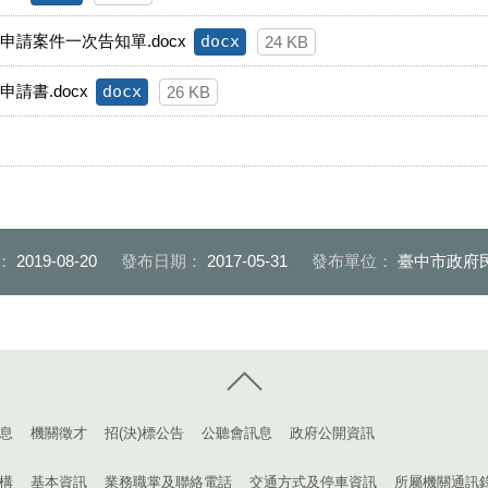
請案件一次告知單.docx
docx
24 KB
請書.docx
docx
26 KB
：
2019-08-20
發布日期：
2017-05-31
發布單位：
臺中市政府
控制按鈕
息
機關徵才
招(決)標公告
公聽會訊息
政府公開資訊
構
基本資訊
業務職掌及聯絡電話
交通方式及停車資訊
所屬機關通訊