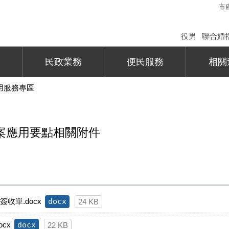
市
役男
聯合婚
民政業務
便民服務
相關
用服務專區
案應用要點相關附件
收單.docx
docx
24 KB
cx
docx
22 KB