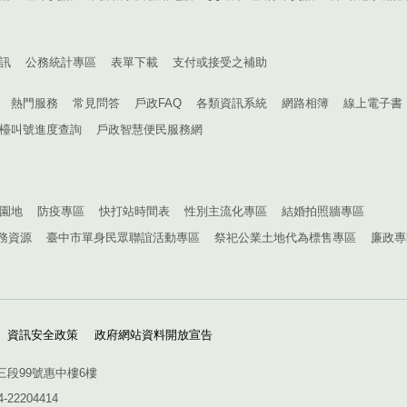
訊
公務統計專區
表單下載
支付或接受之補助
熱門服務
常見問答
戶政FAQ
各類資訊系統
網路相簿
線上電子書
檯叫號進度查詢
戶政智慧便民服務網
園地
防疫專區
快打站時間表
性別主流化專區
結婚拍照牆專區
務資源
臺中市單身民眾聯誼活動專區
祭祀公業土地代為標售專區
廉政專
資訊安全政策
政府網站資料開放宣告
三段99號惠中樓6樓
4-22204414