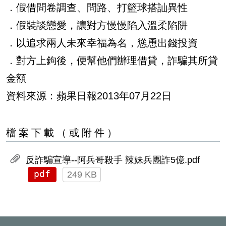
．假借問卷調查、問路、打籃球搭訕異性
．假裝談戀愛，讓對方慢慢陷入溫柔陷阱
．以追求兩人未來幸福為名，慫恿出錢投資
．對方上鉤後，便幫他們辦理借貸，詐騙其所貸
金額
資料來源：蘋果日報2013年07月22日
檔案下載（或附件）
反詐騙宣導--阿兵哥殺手 辣妹兵團詐5億.pdf
pdf
249 KB