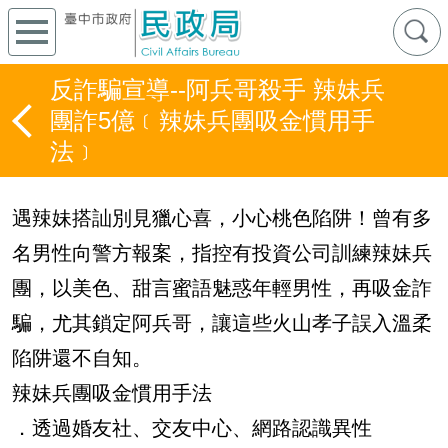
反詐騙宣導--阿兵哥殺手 辣妹兵
團詐5億﹝辣妹兵團吸金慣用手
法﹞
遇辣妹搭訕別見獵心喜，小心桃色陷阱！曾有多
名男性向警方報案，指控有投資公司訓練辣妹兵
團，以美色、甜言蜜語魅惑年輕男性，再吸金詐
騙，尤其鎖定阿兵哥，讓這些火山孝子誤入溫柔
陷阱還不自知。
辣妹兵團吸金慣用手法
．透過婚友社、交友中心、網路認識異性