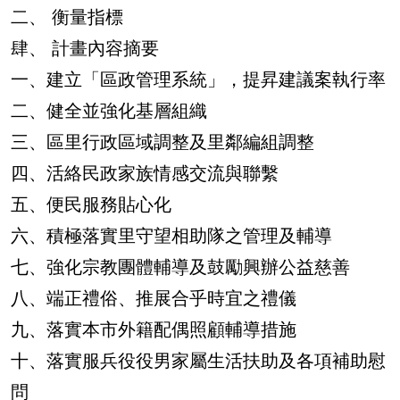
二、 衡量指標
肆、 計畫內容摘要
一、建立「區政管理系統」，提昇建議案執行率
二、健全並強化基層組織
三、區里行政區域調整及里鄰編組調整
四、活絡民政家族情感交流與聯繫
五、便民服務貼心化
六、積極落實里守望相助隊之管理及輔導
七、強化宗教團體輔導及鼓勵興辦公益慈善
八、端正禮俗、推展合乎時宜之禮儀
九、落實本市外籍配偶照顧輔導措施
十、落實服兵役役男家屬生活扶助及各項補助慰
問