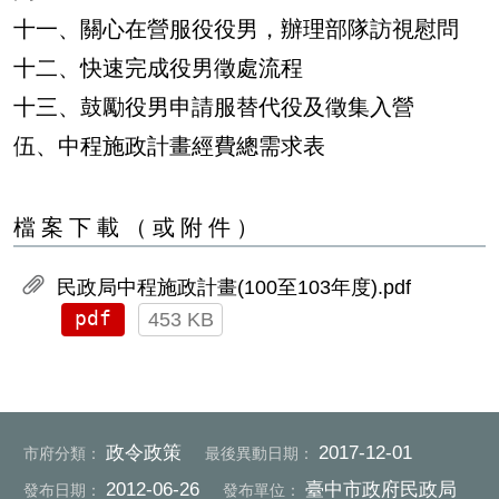
十一、關心在營服役役男，辦理部隊訪視慰問
十二、快速完成役男徵處流程
十三、鼓勵役男申請服替代役及徵集入營
伍、中程施政計畫經費總需求表
檔案下載（或附件）
民政局中程施政計畫(100至103年度).pdf
pdf
453 KB
政令政策
2017-12-01
市府分類：
最後異動日期：
2012-06-26
臺中市政府民政局
發布日期：
發布單位：