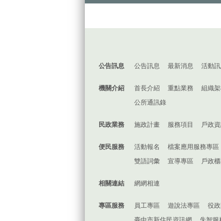
:::
公告訊息
公告訊息
最新消息
活動訊
機關介紹
首長介紹
重點業務
組織架
公所通訊錄
民政業務
施政計畫
服務項目
戶政資
便民服務
活動報名
檔案應用服務專區
雙語詞彙
宣導專區
戶政櫃
相關連結
網網相連
專區服務
員工專區
遊說法專區
役政
臺中市新住民資訊網
失智服