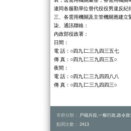
連同各服勤單位替代役役男違反紀
三、各需用機關及主管機關應建立
柒、通訊聯絡：
內政部役政署：
日間：
電 話：○四九∣二三九四三五七
傳 真：○四九∣二三九四三五○
夜間：
電 話：○四九∣二三九四四八八
傳 真：○四九∣二三九四四三○
市府分類：
戶籍兵役,一般行政,政令政
點閱次數：
2413