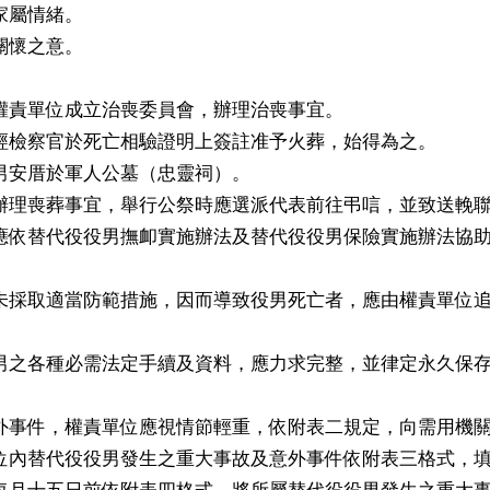
家屬情緒。
關懷之意。
權責單位成立治喪委員會，辦理治喪事宜。
經檢察官於死亡相驗證明上簽註准予火葬，始得為之。
男安厝於軍人公墓（忠靈祠）。
辦理喪葬事宜，舉行公祭時應選派代表前往弔唁，並致送輓
應依替代役役男撫卹實施辦法及替代役役男保險實施辦法協
未採取適當防範措施，因而導致役男死亡者，應由權責單位
。
男之各種必需法定手續及資料，應力求完整，並律定永久保
外事件，權責單位應視情節輕重，依附表二規定，向需用機
位內替代役役男發生之重大事故及意外事件依附表三格式，
每月十五日前依附表四格式，將所屬替代役役男發生之重大