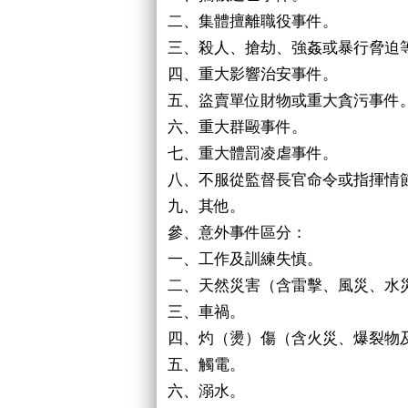
二、集體擅離職役事件。
三、殺人、搶劫、強姦或暴行脅迫
四、重大影響治安事件。
五、盜賣單位財物或重大貪污事件
六、重大群毆事件。
七、重大體罰凌虐事件。
八、不服從監督長官命令或指揮情
九、其他。
參、意外事件區分：
一、工作及訓練失慎。
二、天然災害（含雷擊、風災、水
三、車禍。
四、灼（燙）傷（含火災、爆裂物
五、觸電。
六、溺水。