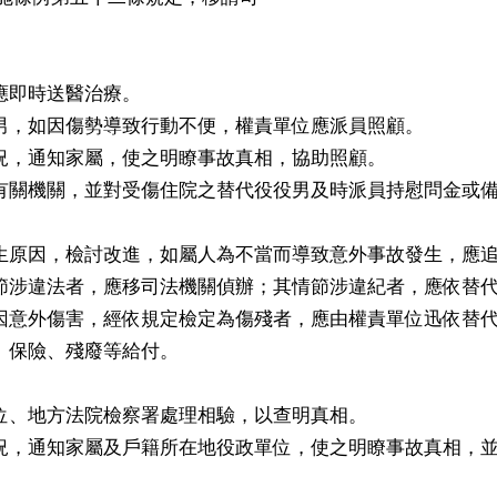
應即時送醫治療。
男，如因傷勢導致行動不便，權責單位應派員照顧。
況，通知家屬，使之明瞭事故真相，協助照顧。
有關機關，並對受傷住院之替代役役男及時派員持慰問金或
生原因，檢討改進，如屬人為不當而導致意外事故發生，應
節涉違法者，應移司法機關偵辦；其情節涉違紀者，應依替
因意外傷害，經依規定檢定為傷殘者，應由權責單位迅依替
、保險、殘廢等給付。
位、地方法院檢察署處理相驗，以查明真相。
況，通知家屬及戶籍所在地役政單位，使之明瞭事故真相，