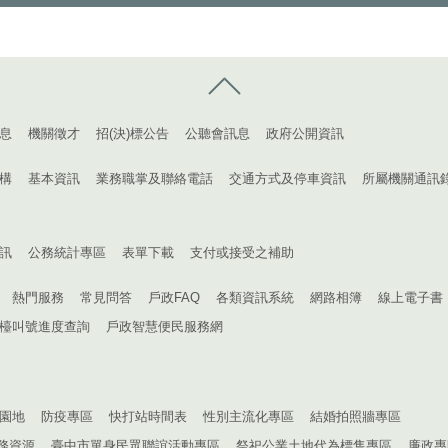
控制按鈕
息
機關徵才
招(決)標公告
公聽會訊息
政府公開資訊
構
基本資訊
業務職掌及聯絡電話
交通方式及停車資訊
所屬機關通訊
訊
公務統計專區
表單下載
支付或接受之補助
熱門服務
常見問答
戶政FAQ
各類資訊系統
網路相簿
線上電子書
檯叫號進度查詢
戶政智慧便民服務網
園地
防疫專區
快打站時間表
性別主流化專區
結婚拍照牆專區
務資源
臺中市單身民眾聯誼活動專區
祭祀公業土地代為標售專區
廉政專