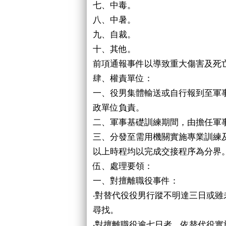
七、中毒。
八、中暑。
九、自裁。
十、其他。
前項通報事件以導致重大傷害及死
肆、權責單位：
一、役男集體輸送或自行報到至軍
政單位負責。
二、軍事基礎訓練期間，由擔任軍
三、分發至需用機關實施專業訓練
以上時程均以完成交接程序為分界
伍、處理要領：
一、對擅離職役事件：
‧對替代役役男行蹤不明達三日或
尋找。
‧對擅離職役逾七日者，依替代役