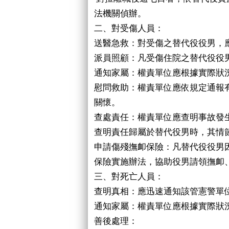
法機關偵辦。
二、對受傷人員：
送醫急救：對受傷之替代役役男，
派員照顧：凡受傷住院之替代役役
通知家屬：權責單位應根據實際狀
慰問救助：權責單位應依規定通報
關懷。
查處責任：權責單位應查明事故發
查明責任歸屬於替代役男時，其情
申請傷殘撫卹保險：凡替代役役男
保險實施辦法，協助役男請領撫卹
三、對死亡人員：
查明真相：應迅速通知該管憲警單
通知家屬：權責單位應根據實際狀
善後處理：