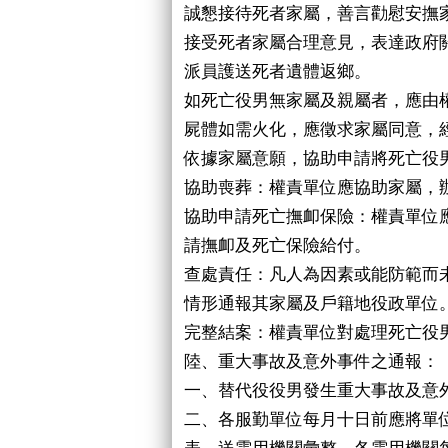
誠懇接待死者家屬，善言勸慰安撫
接受死者家屬合理意見，表達政府
派員護送死者遺體返鄉。
如死亡役男無家屬及親屬者，應由
屍體如需火化，應徵求家屬同意，
依據家屬意願，協助申請將死亡役
協助喪葬：權責單位應協助家屬，
協助申請死亡撫卹保險：權責單位
請撫卹及死亡保險給付。
查處責任：凡人為因素或能防範而
情形通報其家屬及戶籍地役政單位
完整結案：權責單位對處理死亡役
陸、重大事故及意外事件之通報：
一、替代役役男發生重大事故及意
二、各服勤單位每月十日前應將單
表，送需用機關彙整，各需用機關