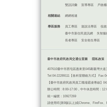
雙語詞彙
宣導專區
戶政櫃
相關連結
網網相連
專區服務
員工專區
遊說法專區
役政
臺中市新住民資訊網
失智服
長者專區
安全衛生專區
臺中市政府民政局交通位置圖
隱私政策
407610臺中市西屯區惠來里045鄰臺灣大道
Tel:04-22289111【
各科室聯絡方式
】 Fax:0
【臺中市政府民政局員工職場霸凌專線】042228911
辦公時間 : 8:00-17:00，中午休息時間：12:00
統一編號：10927269
請使用
IE(
第
9
版以上
)
或
Chrome
、
FireFox
、