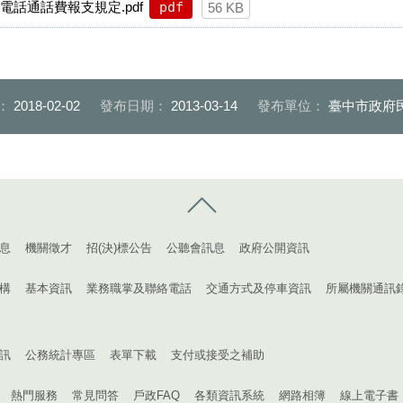
話通話費報支規定.pdf
pdf
56 KB
：
2018-02-02
發布日期：
2013-03-14
發布單位：
臺中市政府
控制按鈕
息
機關徵才
招(決)標公告
公聽會訊息
政府公開資訊
構
基本資訊
業務職掌及聯絡電話
交通方式及停車資訊
所屬機關通訊
訊
公務統計專區
表單下載
支付或接受之補助
熱門服務
常見問答
戶政FAQ
各類資訊系統
網路相簿
線上電子書