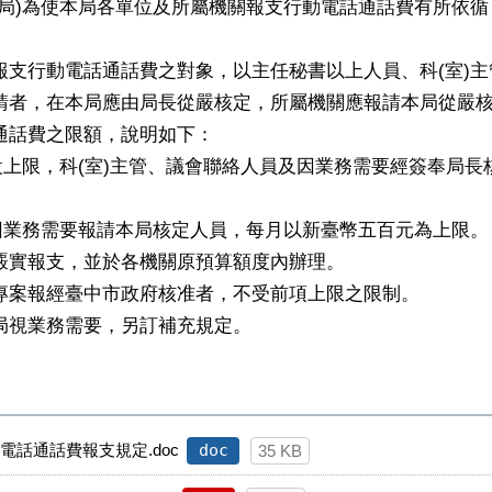
本局)為使本局各單位及所屬機關報支行動電話通話費有所依
報支行動電話通話費之對象，以主任秘書以上人員、科(室)
請者，在本局應由局長從嚴核定，所屬機關應報請本局從嚴
通話費之限額，說明如下：
設上限，科(室)主管、議會聯絡人員及因業務需要經簽奉局
因業務需要報請本局核定人員，每月以新臺幣五百元為上限。
覈實報支，並於各機關原預算額度內辦理。
專案報經臺中市政府核准者，不受前項上限之限制。
局視業務需要，另訂補充規定。
話通話費報支規定.doc
doc
35 KB