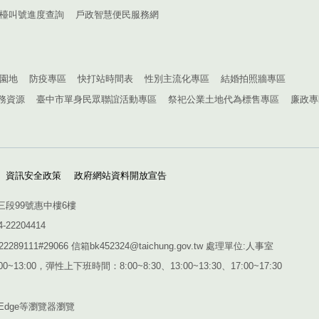
檯叫號進度查詢
戶政智慧便民服務網
園地
防疫專區
快打站時間表
性別主流化專區
結婚拍照牆專區
務資源
臺中市單身民眾聯誼活動專區
祭祀公業土地代為標售專區
廉政專
資訊安全政策
政府網站資料開放宣告
三段99號惠中樓6樓
4-22204414
1#29066 信箱bk452324@taichung.gov.tw 處理單位:人事室
~13:00，彈性上下班時間：8:00~8:30、13:00~13:30、17:00~17:30
Edge
等瀏覽器瀏覽