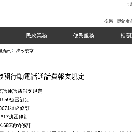
市
役男
聯合婚
民政業務
便民服務
相關
開資訊
>
法令規章
機關行動電話通話費報支規定
電話通話費報支規定
01959號函訂定
08671號函修訂
1617號函修訂
01682號函修訂