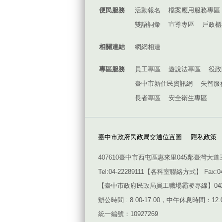
便民服務
活動報名
檔案應用服務專區
雙語詞彙
宣導專區
戶政櫃
相關連結
網網相連
專區服務
員工專區
遊說法專區
役政
臺中市新住民資訊網
失智服
長者專區
安全衛生專區
臺中市政府民政局交通位置圖
隱私政策
407610臺中市西屯區惠來里045鄰臺灣大道
Tel:04-22289111【
各科室聯絡方式
】 Fax:0
【臺中市政府民政局員工職場霸凌專線】042228911
辦公時間 : 8:00-17:00，中午休息時間：12:00
統一編號：10927269