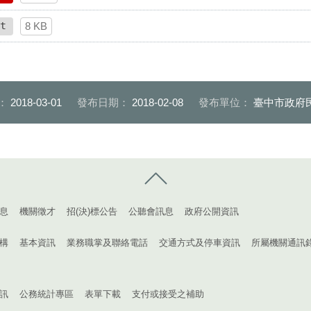
t
8 KB
：
2018-03-01
發布日期：
2018-02-08
發布單位：
臺中市政府
控制按鈕
息
機關徵才
招(決)標公告
公聽會訊息
政府公開資訊
構
基本資訊
業務職掌及聯絡電話
交通方式及停車資訊
所屬機關通訊
訊
公務統計專區
表單下載
支付或接受之補助