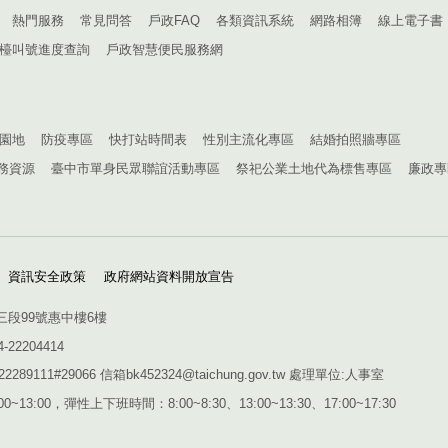
熱門服務
常見問答
戶政FAQ
各類資訊系統
網路相簿
線上電子書
檯叫號進度查詢
戶政智慧便民服務網
園地
防疫專區
快打站時間表
性別主流化專區
結婚拍照牆專區
務資源
臺中市單身民眾聯誼活動專區
祭祀公業土地代為標售專區
廉政專
資訊安全政策
政府網站資料開放宣告
三段99號惠中樓6樓
4-22204414
1#29066 信箱bk452324@taichung.gov.tw 處理單位:人事室
~13:00，彈性上下班時間：8:00~8:30、13:00~13:30、17:00~17:30