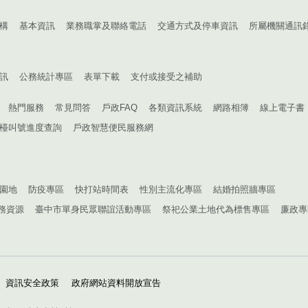
構
基本資訊
業務職掌及聯絡電話
交通方式及停車資訊
所屬機關通訊
訊
公務統計專區
表單下載
支付或接受之補助
熱門服務
常見問答
戶政FAQ
各類資訊系統
網路相簿
線上電子書
檯叫號進度查詢
戶政智慧便民服務網
園地
防疫專區
快打站時間表
性別主流化專區
結婚拍照牆專區
務資源
臺中市單身民眾聯誼活動專區
祭祀公業土地代為標售專區
廉政專
資訊安全政策
政府網站資料開放宣告