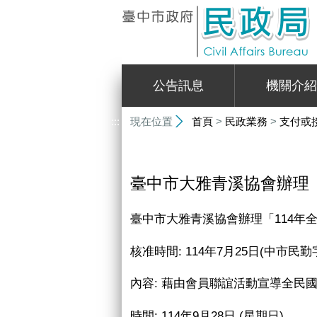
:::
公告訊息
機關介紹
:::
現在位置
首頁
>
民政業務
>
支付或
臺中市大雅青溪協會辦理
臺中市大雅青溪協會辦理「
114
年
核准時間
: 114
年
7
月
25
日
(
中市民勤
內容
:
藉由會員聯誼活動宣導全民
時間
: 114
年
9
月
28
日
(
星期日
)