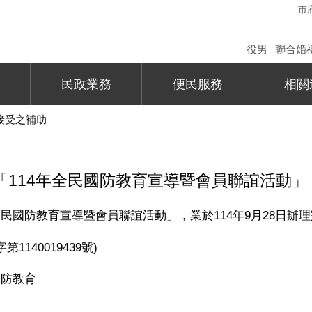
市
役男
聯合婚
民政業務
便民服務
相關
接受之補助
「114年全民國防教育宣導暨會員聯誼活動」
全民國防教育宣導暨會員聯誼活動」，業於
114
年
9
月
28
日辦理
字第
1140019439
號
)
國防教育