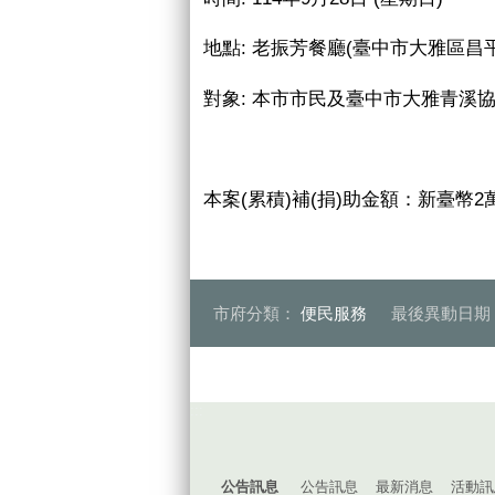
地點
:
老振芳餐廳(臺中市大雅區昌
對象
:
本市市民及臺中市大雅青溪協
本案
(
累積
)
補
(
捐
)
助金額：新臺幣
2
市府分類：
便民服務
最後異動日期
:::
公告訊息
公告訊息
最新消息
活動訊