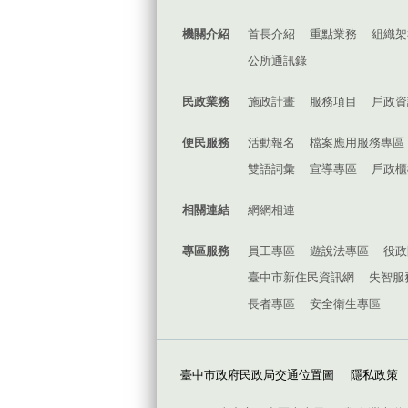
機關介紹
首長介紹
重點業務
組織架
公所通訊錄
民政業務
施政計畫
服務項目
戶政資
便民服務
活動報名
檔案應用服務專區
雙語詞彙
宣導專區
戶政櫃
相關連結
網網相連
專區服務
員工專區
遊說法專區
役政
臺中市新住民資訊網
失智服
長者專區
安全衛生專區
臺中市政府民政局交通位置圖
隱私政策