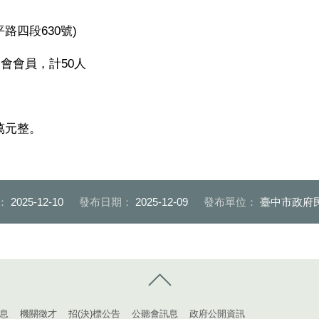
平路四段
630
號
)
會會員，計
50
人
萬元整。
：
2025-12-10
發布日期：
2025-12-09
發布單位：
臺中市政府
控制按鈕
息
機關徵才
招(決)標公告
公聽會訊息
政府公開資訊