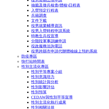
役男短期出境申請
抽籤及徵兵檢查(體檢)日程表
入營預定行程表
兵籍調查
文件下載
役男就業輔導資訊
役男入營時程申請系統
特教生兵役宣導
分階段軍事訓練申請
役政服務洽詢電話
役男跨縣市申請代辦體檢線上預約系統
防疫專區
快打站時間表
性別主流化專區
性別平等專案小組
性別意識培力
性別統計與分析
性別影響評估
性別預算
CEDAW與性別平等宣導
性別主流化執行成果
性別相關法規