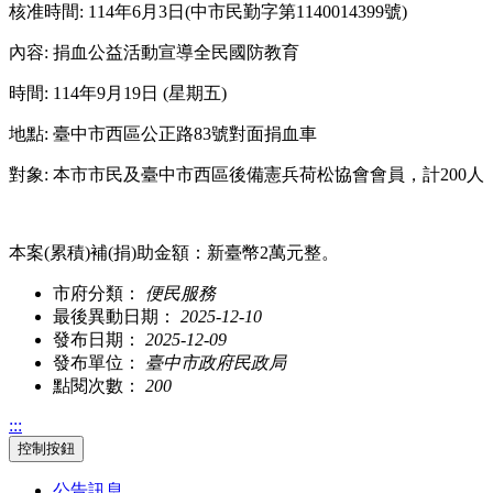
核准時間
: 114
年
6
月
3
日
(
中市民勤字第
1140014399
號
)
內容
:
捐血公益活動宣導全民國防教育
時間
: 114
年
9
月
19
日
(
星期五
)
地點
:
臺中市西區公正路
83
號對面捐血車
對象
:
本市市民及臺中市西區後備憲兵荷松協會會員，計
200
人
本案(累積)補(捐)助金額：新臺幣2萬元整。
市府分類：
便民服務
最後異動日期：
2025-12-10
發布日期：
2025-12-09
發布單位：
臺中市政府民政局
點閱次數：
200
:::
控制按鈕
公告訊息