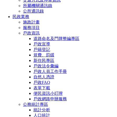
交通方式及停車資訊
所屬機關通訊錄
公所通訊錄
民政業務
施政計畫
服務項目
戶政資訊
道路命名及門牌整編專區
戶政宣導
戶籍登記
規費、罰鍰
新住民專區
戶政法令彙編
戶政人員工作手冊
自然人憑證
戶政FAQ
表單下載
便民資訊小叮嚀
戶政網路申辦服務
公務統計專區
統計分析
人口統計