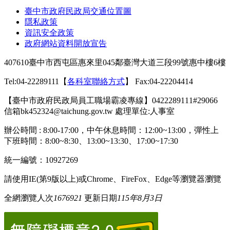
臺中市政府民政局交通位置圖
隱私政策
資訊安全政策
政府網站資料開放宣告
407610臺中市西屯區惠來里045鄰臺灣大道三段99號惠中樓6樓
Tel:04-22289111【
各科室聯絡方式
】 Fax:04-22204414
【臺中市政府民政局員工職場霸凌專線】0422289111#29066
信箱bk452324@taichung.gov.tw 處理單位:人事室
辦公時間 : 8:00-17:00，中午休息時間：12:00~13:00，彈性上
下班時間：8:00~8:30、13:00~13:30、17:00~17:30
統一編號：10927269
請使用
IE(
第
9
版以上
)
或
Chrome
、
FireFox
、
Edge
等瀏覽器瀏覽
全網瀏覽人次
1676921
更新日期
115年8月3日