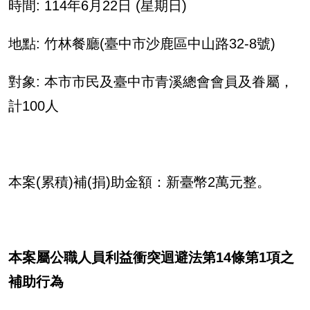
時間
: 114
年
6
月
22
日
(
星期日
)
地點
:
竹林餐廳(臺中市沙鹿區中山路
32-8
號
)
對象
:
本市市民及臺中市青溪總會會員及眷屬，
計
100
人
本案
(
累積
)
補
(
捐
)
助金額：新臺幣
2
萬元整。
本案屬公職人員利益衝突迴避法第
14
條第
1
項之
補助行為