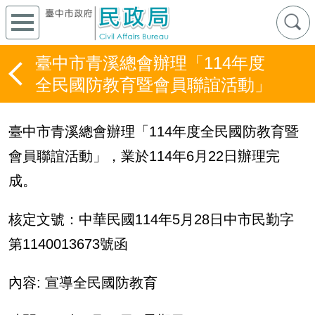
臺中市青溪總會辦理「114年度
全民國防教育暨會員聯誼活動」
臺中市青溪總會辦理「
114
年度全民國防教育暨
會員聯誼活動」，業於
114
年
6
月
22
日辦理完
成。
核定文號：中華民國
114
年
5
月
28
日中市民勤字
第
1140013673
號函
內容
:
宣導全民國防教育