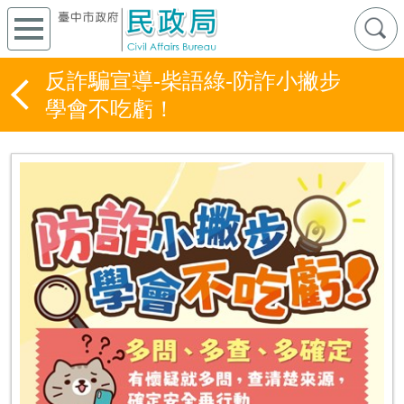
反詐騙宣導-柴語綠-防詐小撇步
學會不吃虧！