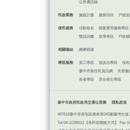
公所通訊錄
民政業務
施政計畫
服務項目
戶政資
便民服務
活動報名
檔案應用服務專區
雙語詞彙
宣導專區
戶政櫃
相關連結
網網相連
專區服務
員工專區
遊說法專區
役政
臺中市新住民資訊網
失智服
長者專區
安全衛生專區
臺中市政府民政局交通位置圖
隱私政策
407610臺中市西屯區惠來里045鄰臺灣大道
Tel:04-22289111【
各科室聯絡方式
】 Fax:0