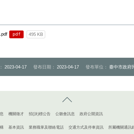
df
pdf
495 KB
：
2023-04-17
發布日期：
2023-04-17
發布單位：
臺中市政府
控制按鈕
息
機關徵才
招(決)標公告
公聽會訊息
政府公開資訊
構
基本資訊
業務職掌及聯絡電話
交通方式及停車資訊
所屬機關通訊