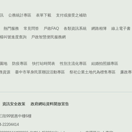
訊
公務統計專區
表單下載
支付或接受之補助
熱門服務
常見問答
戶政FAQ
各類資訊系統
網路相簿
線上電子書
檯叫號進度查詢
戶政智慧便民服務網
園地
防疫專區
快打站時間表
性別主流化專區
結婚拍照牆專區
務資源
臺中市單身民眾聯誼活動專區
祭祀公業土地代為標售專區
廉政專
資訊安全政策
政府網站資料開放宣告
三段99號惠中樓6樓
4-22204414