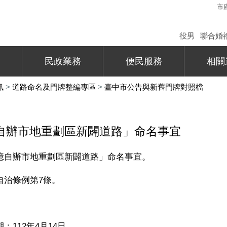
市
役男
聯合婚
民政業務
便民服務
相關
訊
>
道路命名及門牌整編專區
>
臺中市公告與新舊門牌對照檔
自辦市地重劃區新闢道路」命名事宜
億自辦市地重劃區新闢道路」命名事宜。
自治條例第
7
條。
期：
112
年
4
月
14
日。