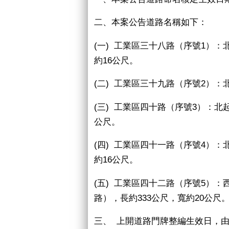
二、本案公告道路名稱如下：
(
一
)
工業區三十八路（序號
1
）：
約
16
公尺。
(
二
)
工業區三十九路（序號
2
）：
(
三
)
工業區四十路（序號
3
）：北
公尺。
(
四
)
工業區四十一路（序號
4
）：
約
16
公尺。
(
五
)
工業區四十二路（序號
5
）：
路），長約
333
公尺，寬約
20
公尺
三、
上開道路門牌整編生效日，