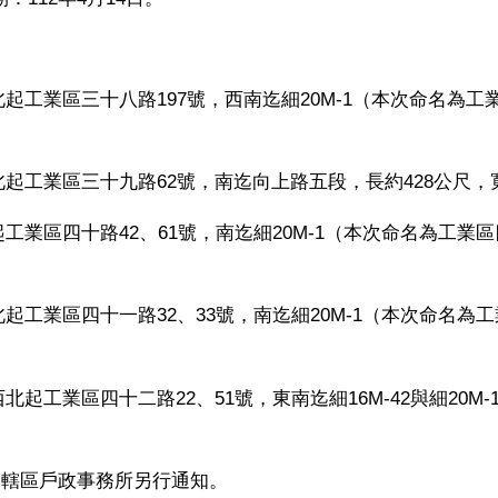
北起工業區三十八路
197
號，西南迄細
20M-1
（本次命名為工
北起工業區三十九路
62
號，南迄向上路五段，長約
428
公尺，
起工業區四十路
42
、
61
號，南迄細
20M-1
（本次命名為工業區
北起工業區四十一路
32
、
33
號，南迄細
20M-1
（本次命名為工
西北起工業區四十二路
22
、
51
號，東南迄細
16M-42
與細
20M-
。
由轄區戶政事務所另行通知。