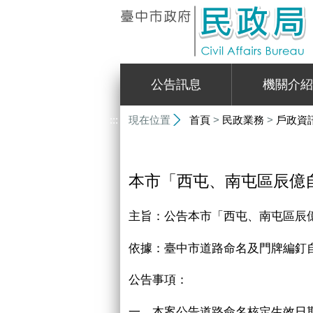
:::
公告訊息
機關介紹
:::
現在位置
首頁
>
民政業務
>
戶政資
本市「西屯、南屯區辰億
主旨：公告本市「西屯、南屯區辰
依據：臺中市道路命名及門牌編釘
公告事項：
一、本案公告道路命名核定生效日