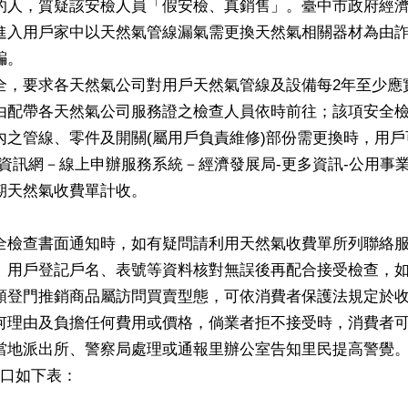
的人，質疑該安檢人員「假安檢、真銷售」。臺中市政府經
進入用戶家中以天然氣管線漏氣需更換天然氣相關器材為由
騙。
全，要求各天然氣公司對用戶天然氣管線及設備每2年至少應
由配帶各天然氣公司服務證之檢查人員依時前往；該項安全
內之管線、零件及開關(屬用戶負責維修)部份需更換時，用
資訊網－線上申辦服務系統－經濟發展局-更多資訊-公用事
期天然氣收費單計收。
全檢查書面通知時，如有疑問請利用天然氣收費單所列聯絡
、用戶登記戶名、表號等資料核對無誤後再配合接受檢查，
類登門推銷商品屬訪問買賣型態，可依消費者保護法規定於收
何理由及負擔任何費用或價格，倘業者拒不接受時，消費者
當地派出所、警察局處理或通報里辦公室告知里民提高警覺
窗口如下表：