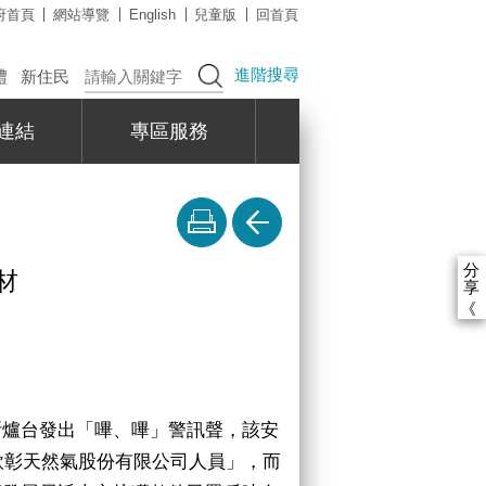
府首頁
網站導覽
English
兒童版
回首頁
進階搜尋
禮
新住民
連結
專區服務
分
材
享
《
斯爐台發出「嗶、嗶」警訊聲，該安
欣彰天然氣股份有限公司人員」，而