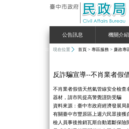
:::
公告訊息
機關介紹
:::
現在位置
首頁
>
專區服務
>
廉政專
反詐騙宣導--不肖業者
不肖業者假借天然氣管線安全檢查
器材，請市民提高警覺謹防受騙
資料來源：臺中市政府經濟發展局新聞稿
有關臺中市豐原區上週六民眾接獲
檢人員事後推銷瓦斯自動遮斷保險開