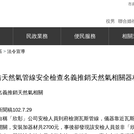
市
役男
聯合婚
民政業務
便民服務
相關
區
>
法令宣導
假借天然氣管線安全檢查名義推銷天然氣相關器
名義推銷天然氣相關
102.7.29
自稱「欣彰」公司安檢人員到府檢測瓦斯管線，儀器靠近瓦
關，安裝加器材共2700元，事後卻發現該安檢人員並非「