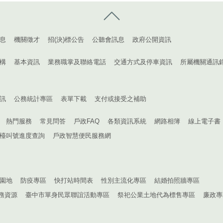
控制按鈕
息
機關徵才
招(決)標公告
公聽會訊息
政府公開資訊
構
基本資訊
業務職掌及聯絡電話
交通方式及停車資訊
所屬機關通訊
訊
公務統計專區
表單下載
支付或接受之補助
熱門服務
常見問答
戶政FAQ
各類資訊系統
網路相簿
線上電子書
檯叫號進度查詢
戶政智慧便民服務網
園地
防疫專區
快打站時間表
性別主流化專區
結婚拍照牆專區
務資源
臺中市單身民眾聯誼活動專區
祭祀公業土地代為標售專區
廉政專