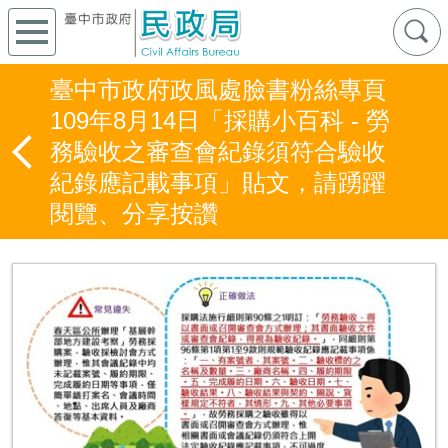
臺中市政府政風處臉書粉絲專頁
109年8月14日「採購小百科 - 勞
務驗收之審查會紀錄須符合驗收
紀錄應記載事項」貼文，請踴躍
閱覽、分享按讚