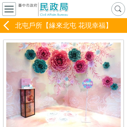
北屯戶所【緣來北屯 花現幸福】