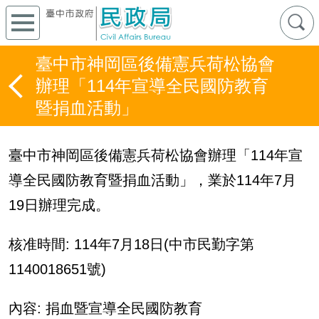
臺中市神岡區後備憲兵荷松協會
辦理「114年宣導全民國防教育
暨捐血活動」
臺中市神岡區後備憲兵荷松協會辦理「
114
年宣
導全民國防教育暨捐血活動」，業於
114
年
7
月
19
日辦理完成。
核准時間
: 114
年
7
月
18
日
(
中市民勤字第
1140018651
號
)
內容
:
捐血暨宣導全民國防教育