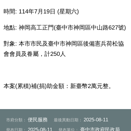
時間
: 114
年
7
月
19
日
(
星期六
)
地點
:
神岡高工正門(臺中市神岡區中山路
627
號
)
對象
:
本市市民及臺中市神岡區後備憲兵荷松協
會會員及眷屬，計
250
人
本案
(
累積
)
補
(
捐
)
助金額：新臺幣
2
萬元整。
便民服務
2025-08-11
市府分類：
最後異動日期：
2025-08-11
臺中市政府民政局
發布日期：
發布單位：