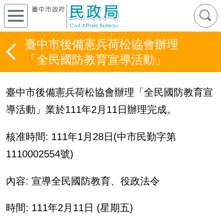
臺中市後備憲兵荷松協會辦理
「全民國防教育宣導活動」
臺中市後備憲兵荷松協會辦理「全民國防教育宣
導活動」業於
111
年
2
月
11
日辦理完成。
核准時間
:
111年
1
月
28
日
(
中市民勤字第
1110002554
號
)
內容
:
宣導全民國防教育、役政法令
時間
: 111
年
2
月
11
日
(
星期五
)