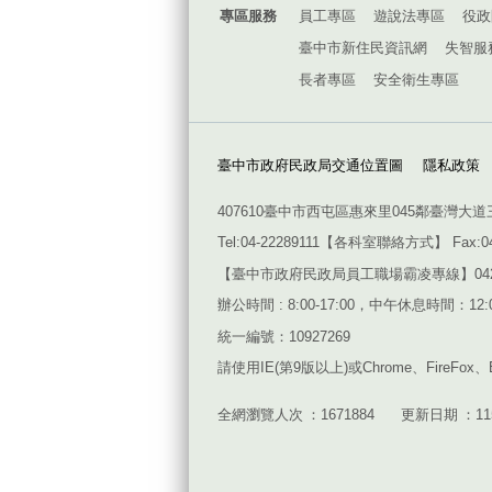
專區服務
員工專區
遊說法專區
役政
臺中市新住民資訊網
失智服
長者專區
安全衛生專區
臺中市政府民政局交通位置圖
隱私政策
407610臺中市西屯區惠來里045鄰臺灣大道
Tel:04-22289111【
各科室聯絡方式
】 Fax:0
【臺中市政府民政局員工職場霸凌專線】042228911
辦公時間 : 8:00-17:00，中午休息時間：12:00
統一編號：10927269
請使用
IE(
第
9
版以上
)
或
Chrome
、
FireFox
、
全網瀏覽人次
1671884
更新日期
1