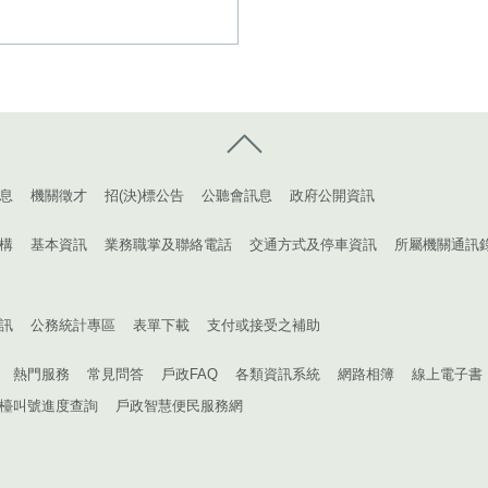
控制按鈕
息
機關徵才
招(決)標公告
公聽會訊息
政府公開資訊
構
基本資訊
業務職掌及聯絡電話
交通方式及停車資訊
所屬機關通訊
訊
公務統計專區
表單下載
支付或接受之補助
熱門服務
常見問答
戶政FAQ
各類資訊系統
網路相簿
線上電子書
檯叫號進度查詢
戶政智慧便民服務網