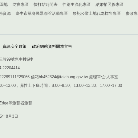
園地
防疫專區
快打站時間表
性別主流化專區
結婚拍照牆專區
務資源
臺中市單身民眾聯誼活動專區
祭祀公業土地代為標售專區
廉政專
資訊安全政策
政府網站資料開放宣告
三段99號惠中樓6樓
4-22204414
1#29066 信箱bk452324@taichung.gov.tw 處理單位:人事室
~13:00，彈性上下班時間：8:00~8:30、13:00~13:30、17:00~17:30
Edge
等瀏覽器瀏覽
15年8月3日