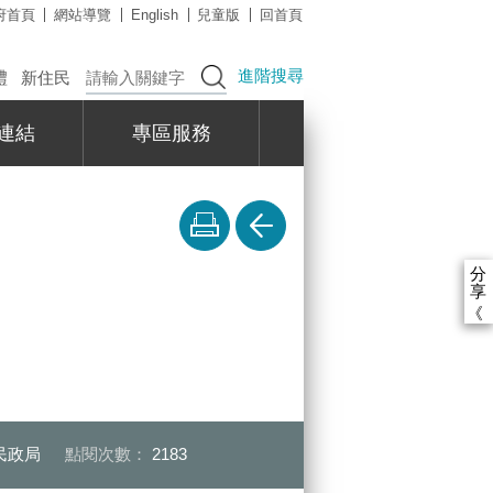
府首頁
網站導覽
English
兒童版
回首頁
進階搜尋
禮
新住民
連結
專區服務
分
享
《
民政局
點閱次數：
2183