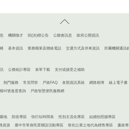
控制按鈕
息
機關徵才
招(決)標公告
公聽會訊息
政府公開資訊
構
基本資訊
業務職掌及聯絡電話
交通方式及停車資訊
所屬機關通訊
訊
公務統計專區
表單下載
支付或接受之補助
熱門服務
常見問答
戶政FAQ
各類資訊系統
網路相簿
線上電子書
檯叫號進度查詢
戶政智慧便民服務網
園地
防疫專區
快打站時間表
性別主流化專區
結婚拍照牆專區
務資源
臺中市單身民眾聯誼活動專區
祭祀公業土地代為標售專區
廉政專