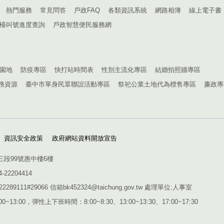
熱門服務
常見問答
戶政FAQ
各類資訊系統
網路相簿
線上電子書
檯叫號進度查詢
戶政智慧便民服務網
園地
防疫專區
快打站時間表
性別主流化專區
結婚拍照牆專區
務資源
臺中市單身民眾聯誼活動專區
祭祀公業土地代為標售專區
廉政專
資訊安全政策
政府網站資料開放宣告
三段99號惠中樓6樓
4-22204414
1#29066 信箱bk452324@taichung.gov.tw 處理單位:人事室
~13:00，彈性上下班時間：8:00~8:30、13:00~13:30、17:00~17:30