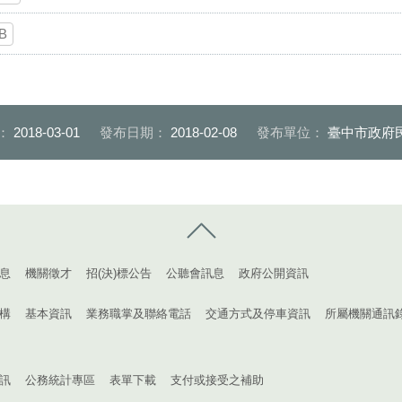
B
：
2018-03-01
發布日期：
2018-02-08
發布單位：
臺中市政府
控制按鈕
息
機關徵才
招(決)標公告
公聽會訊息
政府公開資訊
構
基本資訊
業務職掌及聯絡電話
交通方式及停車資訊
所屬機關通訊
訊
公務統計專區
表單下載
支付或接受之補助