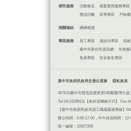
便民服務
活動報名
檔案應用服務專區
雙語詞彙
宣導專區
戶政櫃
相關連結
網網相連
專區服務
員工專區
遊說法專區
役政
臺中市新住民資訊網
失智服
長者專區
安全衛生專區
臺中市政府民政局交通位置圖
隱私政策
407610臺中市西屯區惠來里045鄰臺灣大道
Tel:04-22289111【
各科室聯絡方式
】 Fax:0
【臺中市政府民政局員工職場霸凌專線】042228911
辦公時間 : 8:00-17:00，中午休息時間：12:00
統一編號：10927269