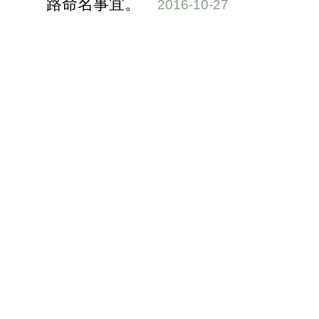
路命名事宜。
2016-10-27
68
本市梧棲區「都市計畫道路
30─31─3」路段道路命名暨門牌整編
事宜。
2016-09-07
69
本市南屯區中和里「黎明路一段173
巷2弄」變更道路名稱暨門牌整編事
宜。
2016-08-24
70
本市豐原區「旱溪東西兩側防汛道
路」道路名稱命名為「旱溪東路七
段」、「旱溪西路七段」事宜。