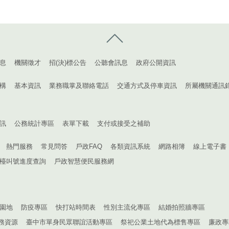
控制按鈕
息
機關徵才
招(決)標公告
公聽會訊息
政府公開資訊
構
基本資訊
業務職掌及聯絡電話
交通方式及停車資訊
所屬機關通訊
訊
公務統計專區
表單下載
支付或接受之補助
熱門服務
常見問答
戶政FAQ
各類資訊系統
網路相簿
線上電子書
檯叫號進度查詢
戶政智慧便民服務網
園地
防疫專區
快打站時間表
性別主流化專區
結婚拍照牆專區
務資源
臺中市單身民眾聯誼活動專區
祭祀公業土地代為標售專區
廉政專