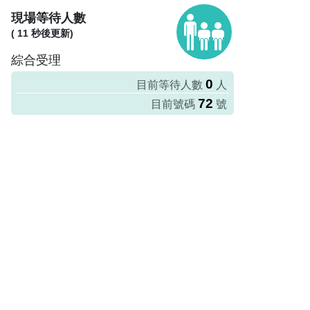
現場等待人數
(
11
秒後更新)
綜合受理
0
目前等待人數
人
72
目前號碼
號